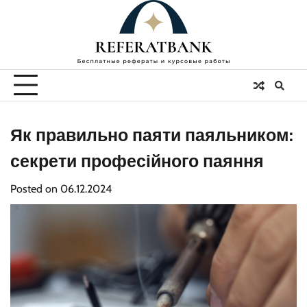
Skip
to
content
Як правильно паяти паяльником:
секрети професійного паяння
Posted on
06.12.2024