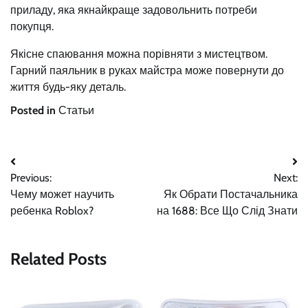
приладу, яка якнайкраще задовольнить потреби
покупця.
Якісне спаювання можна порівняти з мистецтвом.
Гарний паяльник в руках майстра може повернути до
життя будь-яку деталь.
Posted in
Статьи
Навигация
Previous:
Next:
по
Чему может научить
Як Обрати Постачальника
записям
ребенка Roblox?
на 1688: Все Що Слід Знати
Related Posts