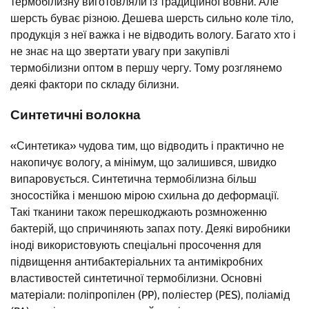
термобілизну виготовляли із традиційної вовни. Але
шерсть буває різною. Дешева шерсть сильно коле тіло,
продукція з неї важка і не відводить вологу. Багато хто і
не знає на що звертати увагу при закупівлі
термобілизни оптом в першу чергу. Тому розглянемо
деякі фактори по складу білизни.
Синтетичні волокна
«Синтетика» чудова тим, що відводить і практично не
накопичує вологу, а мінімум, що залишився, швидко
випаровується. Синтетична термобілизна більш
зносостійка і меншою мірою схильна до деформації.
Такі тканини також перешкоджають розмноженню
бактерій, що спричиняють запах поту. Деякі виробники
іноді використовують спеціальні просочення для
підвищення антибактеріальних та антимікробних
властивостей синтетичної термобілизни. Основні
матеріали: поліпропілен (PP), поліестер (PES), поліамід