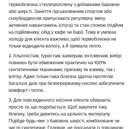
термобілизна з поліпропілену з добавками бавовни
або шерсті. Заняття гірськолижним спортом або
сноубордингом припускають регулярну зміну
активних навантажень (спуск) та стан спокою (підйом
на підйомнику, обід у кафе чи барі). Тому в умовах
холоду для клієнта важливо, щоб термобілизна не
тільки відводила вологу, а й тримала тепло.
Альпіністам, туристам, каякерам, яхтсменам, вибір
повинен бути обмеженим практично на 100%
синтетичними тканинами, причому як взимку, так і
влітку. Адже тільки така білизна здатна протягом
багатьох днів при безперервному носінні забезпечити
комфорт і тепло.
Для повсякденного носіння клієнти обирають
просто те, що подобається. Щоб закупити таку
білизну, треба дивитись на щільність матеріалу.
Підійде будь-яке: з бавовни, шерсті, комбіноване чи
чисто синтетичне. Головне, не прогадати із товщиною