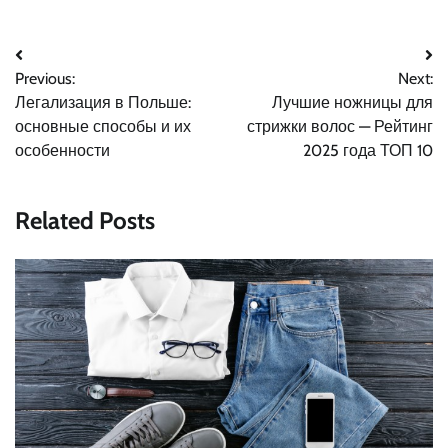
Навигация
Previous:
Next:
по
Легализация в Польше:
Лучшие ножницы для
записям
основные способы и их
стрижки волос — Рейтинг
особенности
2025 года ТОП 10
Related Posts