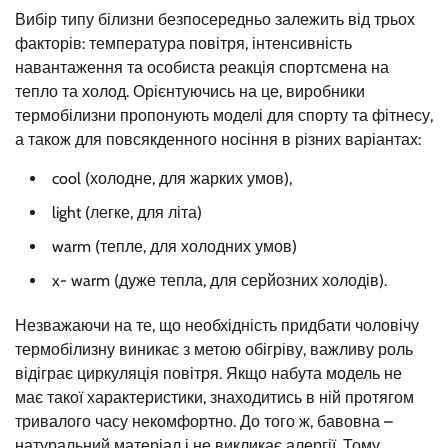
Вибір типу білизни безпосередньо залежить від трьох
факторів: температура повітря, інтенсивність
навантаження та особиста реакція спортсмена на
тепло та холод. Орієнтуючись на це, виробники
термобілизни пропонують моделі для спорту та фітнесу,
а також для повсякденного носіння в різних варіантах:
cool (холодне, для жарких умов),
light (легке, для літа)
warm (тепле, для холодних умов)
x- warm (дуже тепла, для серйозних холодів).
Незважаючи на те, що необхідність придбати чоловічу
термобілизну виникає з метою обігріву, важливу роль
відіграє циркуляція повітря. Якщо набута модель не
має такої характеристики, знаходитись в ній протягом
тривалого часу некомфортно. До того ж, бавовна –
натуральний матеріал і не викликає алергії. Тому