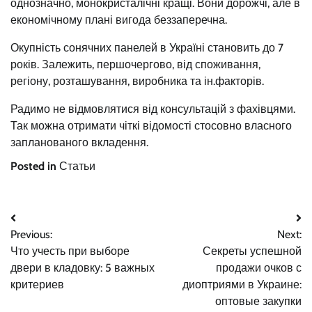
однозначно, монокристалічні кращі. Вони дорожчі, але в
економічному плані вигода беззаперечна.
Окупність сонячних панелей в Україні становить до 7
років. Залежить, першочергово, від споживання,
регіону, розташування, виробника та ін.факторів.
Радимо не відмовлятися від консультацій з фахівцями.
Так можна отримати чіткі відомості стосовно власного
запланованого вкладення.
Posted in
Статьи
Навигация
Previous:
Next:
по
Что учесть при выборе
Секреты успешной
записям
двери в кладовку: 5 важных
продажи очков с
критериев
диоптриями в Украине:
оптовые закупки