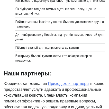
Как выбрать надёжную транспортную компанию для бизнеса
Як підібрати топ для темних відтінків гель-лаку, щоб не
втрачався блиск
Рейтинг магазинів квітів у центрі Львова: де замовити зручно
та швидко
Дитячий розвиток у Києві: огляд гуртків та можливостей для
дітей
Гібридні станції для підприємств: де купити
Екстрим у Львові: купити картинг та авіатренажер як
подарунок
Наши партнеры:
Юридическая компания
Приходько и партнеры
в Киеве
предоставляет услуги адвоката и профессиональные
консультации юриста. Специалисты компании
помогают эффективно решать правовые вопросы,
обеспечивая надежную поддержку и индивидуальный