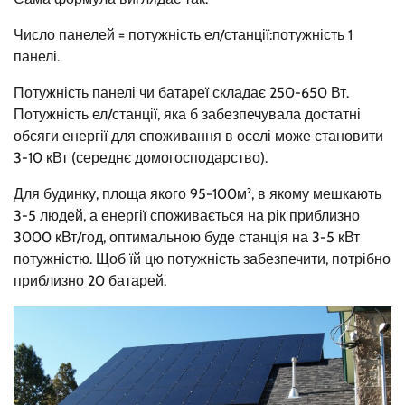
Число панелей = потужність ел/станції:потужність 1
панелі.
Потужність панелі чи батареї складає 250-650 Вт.
Потужність ел/станції, яка б забезпечувала достатні
обсяги енергії для споживання в оселі може становити
3-10 кВт (середнє домогосподарство).
Для будинку, площа якого 95-100м², в якому мешкають
3-5 людей, а енергії споживається на рік приблизно
3000 кВт/год, оптимальною буде станція на 3-5 кВт
потужністю. Щоб їй цю потужність забезпечити, потрібно
приблизно 20 батарей.