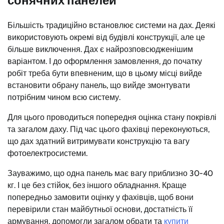
сонячних панелей
Більшість традиційно встановлює системи на дах. Деякі
використовують окремі від будівлі конструкції, але це
більше виключення. Дах є найрозповсюдженішим
варіантом. І до оформлення замовлення, до початку
робіт треба бути впевненим, що в цьому місці вийде
встановити обрану панель, що вийде змонтувати
потрібним чином всю систему.
Для цього проводиться попередня оцінка стану покрівлі
та загалом даху. Під час цього фахівці переконуються,
що дах здатний витримувати конструкцію та вагу
фотоелектросистеми.
Зауважимо, що одна панель має вагу приблизно 30-40
кг. І це без стійок, без іншого обладнання. Краще
попередньо замовити оцінку у фахівців, щоб вони
перевірили стан майбутньої основи, достатність її
армування, допомогли загалом обрати та
купити